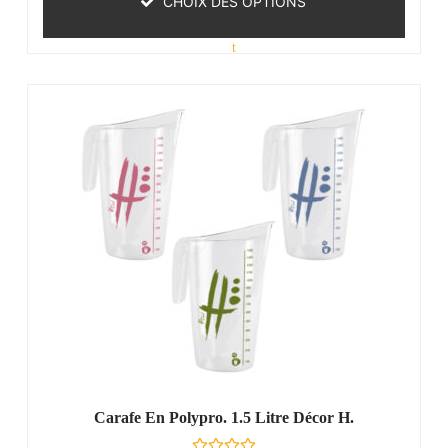
CHOIX DES OPTIONS
N
o
t
e
0
s
u
r
5
Carafe En Polypro. 1.5 Litre Décor H.