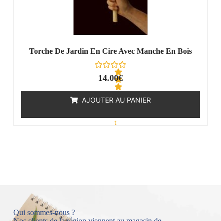
Torche De Jardin En Cire Avec Manche En Bois
14.00
€
AJOUTER AU PANIER
N
o
t
e
0
s
u
r
5
Qui sommes-nous ?
Nos clients de la région viennent au magasin de