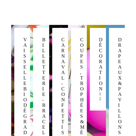
V
B
C
C
D
D
A
I
A
O
É
R
I
L
R
U
C
A
S
L
N
P
O
P
S
E
A
E
R
E
E
T
V
S
A
A
L
T
A
,
T
U
L
E
L
T
I
X
E
R
-
R
O
&
B
I
C
O
N
P
I
E
O
P
1
A
2
O
-
N
H
V
D
B
F
É
I
É
R
E
E
L
G
A
T
S
L
R
C
T
&
O
A
E
I
M
N
D
L
S
É
S