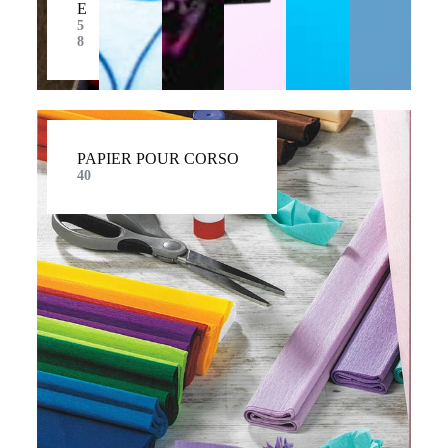
E
5
8
PAPIER POUR CORSO
40