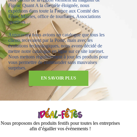
Figeac Quant A la clientèle éloignée, nous
expédions dans toute la France aux Comité des
Fêtes, Mairies, office de tourismes, Associations
sportives .
Auparavant nous avions un catalogue que tous les
clients recevaient par la Poste, mais avec les
évolutions technologiques, nous avons décidé de
mettre notre catalogue en ligne sur ce site internet.
Nous mettons régulièrement à jour les produits pour
vous permettre de commander sans mauvaises
surprises.
EN SAVOIR PLUS
Nous proposons des produits festifs pour toutes les entreprises
afin d’égailler vos évènements !