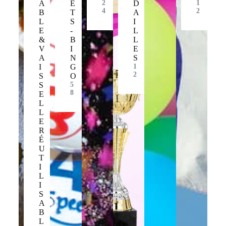
A
E
2
D
1
4
2
B
T
A
L
S
I
E
-
L
&
B
L
V
I
E
A
N
S
I
G
1
2
S
O
S
5
8
E
L
L
E
R
É
U
T
I
L
I
S
A
B
L